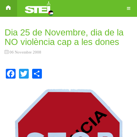
Dia 25 de Novembre, dia de la
NO violència cap a les dones
06 Novembre 2008
Facebook
Twitter
Share