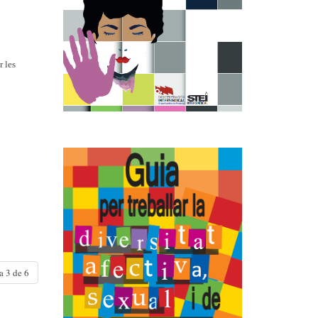
r les
a 3 de 6