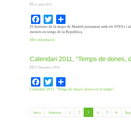
11 abril 2011
Facebook
Twitter
Share
El Instituto de la mujer de Madrid juntament amb els STES-i i altr
mestres en temps de la República.
Més informació.
Calendari 2011, "Temps de dones, 
07 Desembre 2010
Facebook
Twitter
Share
Calendari 2011, "Temps de dones, dones en el temps"
Inici
Anterior
1
2
3
4
5
6
Seg