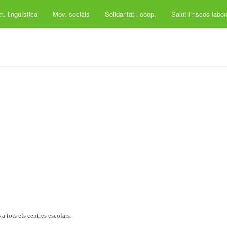
. lingüística
Mov. socials
Solidaritat i coop.
Salut i riscos labo
a tots els centres escolars.