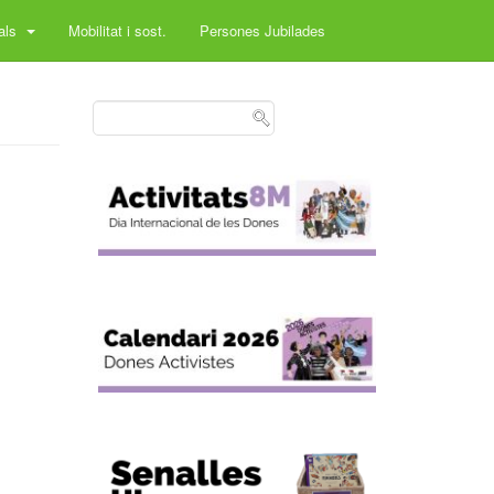
rals
Mobilitat i sost.
Persones Jubilades