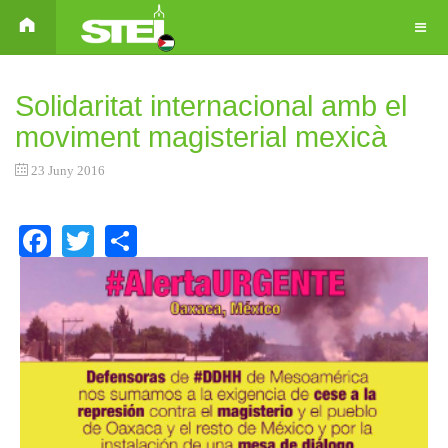
Solidaritat internacional amb el
moviment magisterial mexicà
23 Juny 2016
Facebook
Twitter
Share