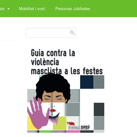
rals
Mobilitat i sost.
Persones Jubilades