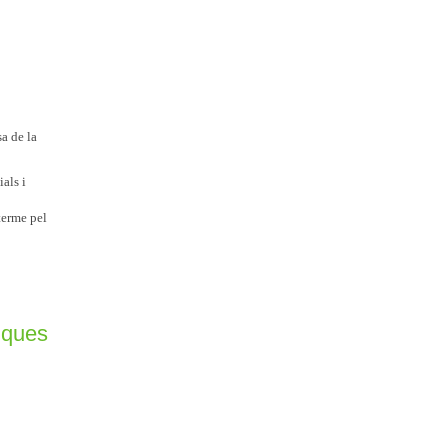
a de la
ials i
terme pel
tiques