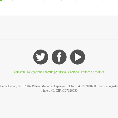
Qui som
|
Delegacions i horaris
|
Afiliació
|
Contacta
|
Política de cookies
C/ Jaume Ferran, 56. 07004. Palma. Mallorca. Espanya. Telèfon: 34 971 901600. Inscrit al regis
número 49. CIF: G07126956