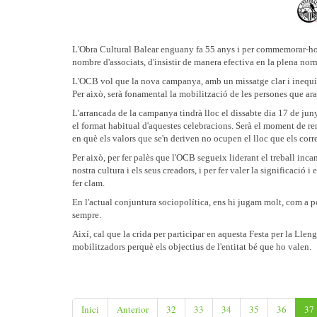
L'Obra Cultural Balear enguany fa 55 anys i per commemorar-ho 
nombre d'associats, d'insistir de manera efectiva en la plena norm
L'OCB vol que la nova campanya, amb un missatge clar i inequívo
Per això, serà fonamental la mobilització de les persones que ara
L'arrancada de la campanya tindrà lloc el dissabte dia 17 de juny 
el format habitual d'aquestes celebracions. Serà el moment de re
en què els valors que se'n deriven no ocupen el lloc que els corr
Per això, per fer palès que l'OCB segueix liderant el treball inca
nostra cultura i els seus creadors, i per fer valer la significació 
fer clam.
En l'actual conjuntura sociopolítica, ens hi jugam molt, com a p
sempre.
Així, cal que la crida per participar en aquesta Festa per la Llen
mobilitzadors perquè els objectius de l'entitat bé que ho valen.
Inici
Anterior
32
33
34
35
36
37