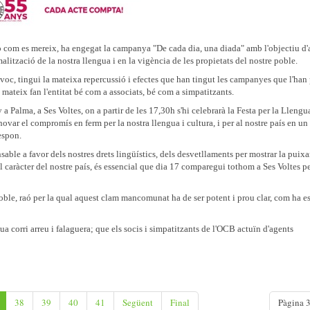
com es mereix, ha engegat la campanya "De cada dia, una diada" amb l'objectiu d'
alització de la nostra llengua i en la vigència de les propietats del nostre poble.
c, tingui la mateixa repercussió i efectes que han tingut les campanyes que l'han 
 mateix fan l'entitat bé com a associats, bé com a simpatitzants.
a Palma, a Ses Voltes, on a partir de les 17,30h s'hi celebrarà la Festa per la Llengu
novar el compromís en ferm per la nostra llengua i cultura, i per al nostre país en 
espon.
nsable a favor dels nostres drets lingüístics, dels desvetllaments per mostrar la puix
i el caràcter del nostre país, és essencial que dia 17 comparegui tothom a Ses Voltes pe
oble, raó per la qual aquest clam mancomunat ha de ser potent i prou clar, com ha es
gua corri arreu i falaguera; que els socis i simpatitzants de l'OCB actuïn d'agents
38
39
40
41
Següent
Final
Pàgina 3