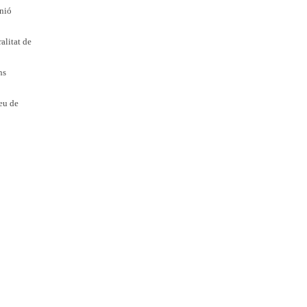
Unió
alitat de
ns
reu de