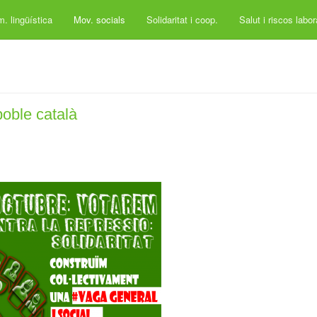
. lingüística
Mov. socials
Solidaritat i coop.
Salut i riscos labo
poble català