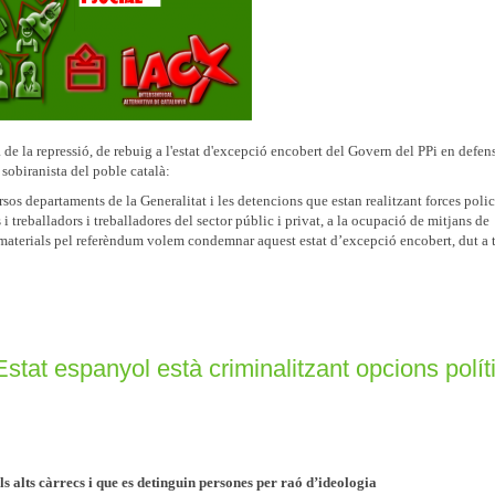
de la repressió, de rebuig a l'estat d'excepció encobert del Govern del PPi en defens
sobiranista del poble català:
rsos departaments de la Generalitat i les detencions que estan realitzant forces polic
i treballadors i treballadores del sector públic i privat, a la ocupació de mitjans de
e materials pel referèndum volem condemnar aquest estat d’excepció encobert, dut a 
Estat espanyol està criminalitzant opcions polí
ls alts càrrecs i que es detinguin persones per raó d’ideologia