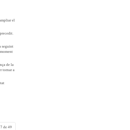
ampliar el
precedit.
a seguint
un moment
ança de la
r tornar a
tat
7 de 49