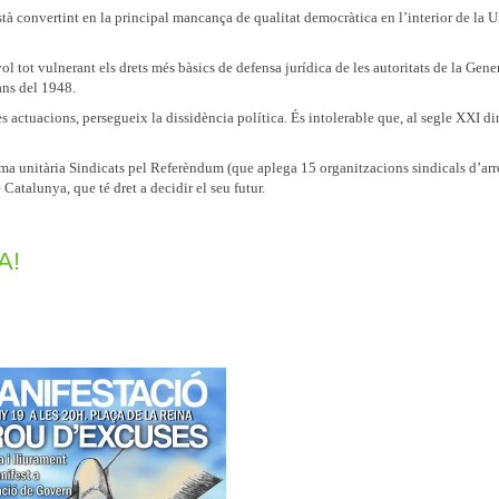
stà convertint en la principal mancança de qualitat democràtica en l’interior de la 
ol tot vulnerant els drets més bàsics de defensa jurídica de les autoritats de la Gener
ans del 1948.
 actuacions, persegueix la dissidència política. És intolerable que, al segle XXI di
orma unitària Sindicats pel Referèndum (que aplega 15 organitzacions sindicals d’ar
 Catalunya, que té dret a decidir el seu futur.
A!