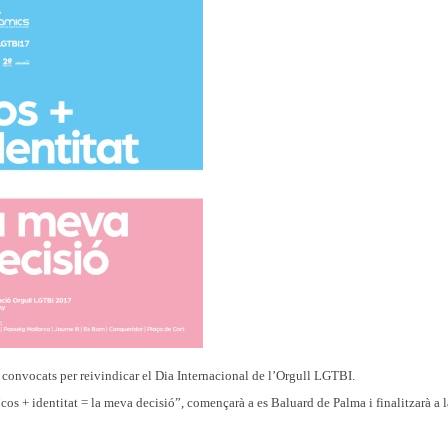
convocats per reivindicar el Dia Internacional de l’Orgull LGTBI.
cos + identitat = la meva decisió”, començarà a es Baluard de Palma i finalitzarà a l