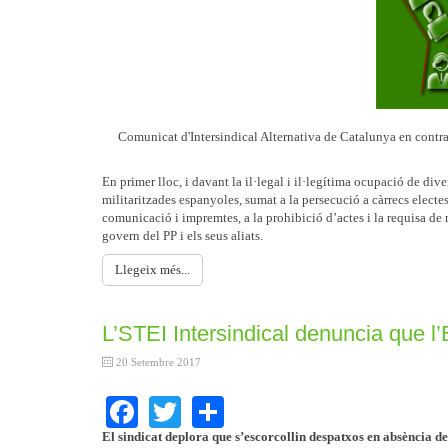
Comunicat d'Intersindical Alternativa de Catalunya en contra 
En primer lloc, i davant la il·legal i il·legítima ocupació de dive
militaritzades espanyoles, sumat a la persecució a càrrecs electes 
comunicació i impremtes, a la prohibició d’actes i la requisa d
govern del PP i els seus aliats.
Llegeix més...
L’STEI Intersindical denuncia que l’
20 Setembre 2017
Facebook
Twitter
Share
El sindicat deplora que s’escorcollin despatxos en absència de