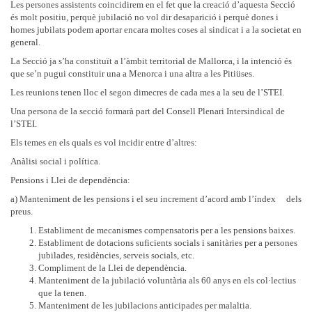
Les persones assistents coincidirem en el fet que la creació d’aquesta Secció
és molt positiu, perquè jubilació no vol dir desaparició i perquè dones i
homes jubilats podem aportar encara moltes coses al sindicat i a la societat en
general.
La Secció ja s’ha constituït a l’àmbit territorial de Mallorca, i la intenció és
que se’n pugui constituir una a Menorca i una altra a les Pitiüses.
Les reunions tenen lloc el segon dimecres de cada mes a la seu de l’STEI.
Una persona de la secció formarà part del Consell Plenari Intersindical de
l’STEI.
Els temes en els quals es vol incidir entre d’altres:
Anàlisi social i política.
Pensions i Llei de dependència:
a) Manteniment de les pensions i el seu increment d’acord amb l’índex dels
preus.
Establiment de mecanismes compensatoris per a les pensions baixes.
Establiment de dotacions suficients socials i sanitàries per a persones
jubilades, residències, serveis socials, etc.
Compliment de la Llei de dependència.
Manteniment de la jubilació voluntària als 60 anys en els col·lectius
que la tenen.
Manteniment de les jubilacions anticipades per malaltia.