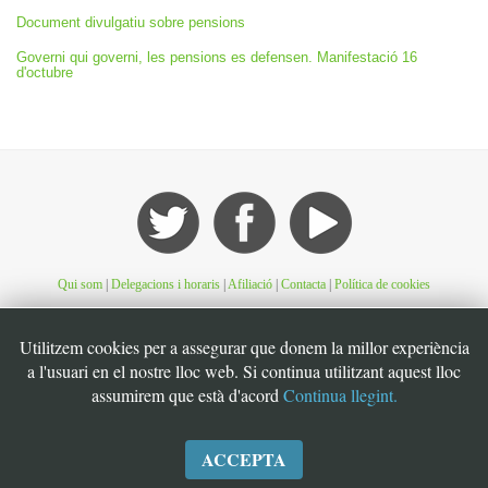
Document divulgatiu sobre pensions
Governi qui governi, les pensions es defensen. Manifestació 16
d'octubre
Qui som
|
Delegacions i horaris
|
Afiliació
|
Contacta
|
Política de cookies
©STEI Sindicat de treballadores i treballadors de les Illes Balears. C/ Jaume Ferran, 56.
Utilitzem cookies per a assegurar que donem la millor experiència
07004. Palma. Mallorca. Espanya. Telèfon: 34 971 901600. Inscrit al registre de la DG
a l'usuari en el nostre lloc web. Si continua utilitzant aquest lloc
de la Funció Pública de Presidència del Govern d’Espanya, número 49. CIF:
assumirem que està d'acord
Continua llegint.
G07126956
ACCEPTA