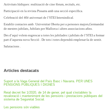
Activitats lúdiques: realització de cine fòrum, recitals, etc.
Participació en la revista Pissarra amb una secció específica.
Celebració del 40è aniversari de l’STEI Intersindical.
Establir contactes amb: Universitat Oberta per a persones majors,Germandat
de mestres jubilats, Jubilats per Mallorca i altres associacions afins.
Des d’aquí volem engrescar a totes les jubilades i jubilats de l’STEI a formar
part d’aquesta nova Secció . De tots i totes dependrà emplenar-la de sentit.
Salutacions .
Articles destacats
Suport a la Vaga General del País Basc i Navarra. PER UNES
PENSIONS PÚBLIQUES I DIGNES
Reial decret llei 1/2020, de 14 de gener, pel qual s'estableix la
revaloració i manteniment de les pensions i prestacions públiques del
sistema de Seguretat Social.
Les pensions són viables