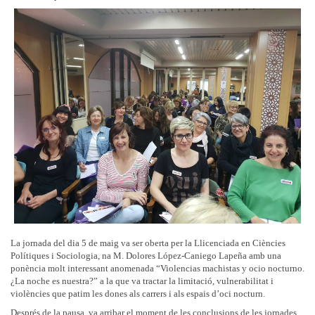
La jornada del dia 5 de maig va ser oberta per la Llicenciada en Ciències
Polítiques i Sociologia, na M. Dolores López-Caniego Lapeña amb una
ponència molt interessant anomenada “Violencias machistas y ocio nocturno.
¿La noche es nuestra?” a la que va tractar la limitació, vulnerabilitat i
violències que patim les dones als carrers i als espais d’oci nocturn.
Després de la pausa, va arribar el moment de les conclusions de les jornades,