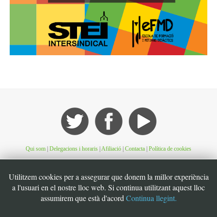
Qui som
|
Delegacions i horaris
|
Afiliació
|
Contacta
|
Política de cookies
©STEI Sindicat de treballadores i treballadors de les Illes Balears. C/ Jaume Ferran, 56.
Utilitzem cookies per a assegurar que donem la millor experiència
07004. Palma. Mallorca. Espanya. Telèfon: 34 971 901600. Inscrit al registre de la DG
a l'usuari en el nostre lloc web. Si continua utilitzant aquest lloc
de la Funció Pública de Presidència del Govern d’Espanya, número 49. CIF:
assumirem que està d'acord
Continua llegint.
G07126956