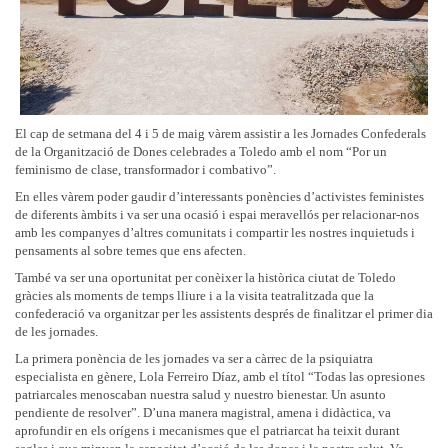
El cap de setmana del 4 i 5 de maig vàrem assistir a les Jornades Confederals
de la Organització de Dones celebrades a Toledo amb el nom “Por un
feminismo de clase, transformador i combativo”.
En elles vàrem poder gaudir d’interessants ponències d’activistes feministes
de diferents àmbits i va ser una ocasió i espai meravellós per relacionar-nos
amb les companyes d’altres comunitats i compartir les nostres inquietuds i
pensaments al sobre temes que ens afecten.
També va ser una oportunitat per conèixer la històrica ciutat de Toledo
gràcies als moments de temps lliure i a la visita teatralitzada que la
confederació va organitzar per les assistents després de finalitzar el primer dia
de les jornades.
La primera ponència de les jornades va ser a càrrec de la psiquiatra
especialista en gènere, Lola Ferreiro Díaz, amb el títol “Todas las opresiones
patriarcales menoscaban nuestra salud y nuestro bienestar. Un asunto
pendiente de resolver”. D’una manera magistral, amena i didàctica, va
aprofundir en els orígens i mecanismes que el patriarcat ha teixit durant