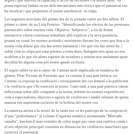
segles i que minven la capacitat d’acció de les dones i la nostra salut. Va
posar especial èmfasi en un dels mecanismes més tòxics que el patriarcat ens
ha inculcat i que perpetuen el nostre autoboicot: la culpa.
Les següents activitats del primer dia de la jornada varen ser dos tallers. El
primer a càrrec de na Lola Ferreiro: “Identificando los efectos de las presiones
patriarcales sobre nuestra vida. Objetivo: Subjetivo”, a on de forma
interactiva vàrem continuar treballant allò explicat a la seva ponència,
posant en comú les nostres actituds i sentiments davant les coses que fem a la
nostra vida diària que ens fan sentir malament i les que ens fan sentir be, i
sobre cóm la culpa pot estar present a totes dues, fustigant-nos quan no ens
acoblem a lo que els altres esperen de nosaltres o sentint-nos malament quan
decidim fer alguna cosa pel nostre gaudi exclusiu.
El segon taller va ser a càrrec de l’artista molt implicada en temàtica de
gènere, Pilar Vicente de Foronda, que va constar d’una part teòrica, on
l’artista va exposar la cosificació i trossejament del cos femení a la publicitat
i la violència que s’hi exerceix al porno. I més tard, a una part pràctica vàrem
reflexionar sobre allò compartit a la teoria, referint les nostres experiències
com a espectadores, objectes o agents de violències i també relatant de quina
manera ens mantenim esclaves de la bellesa del nostre cos.
La mateixa artista a la sessió de la tarda ens va fer partícips de la composició
d’una “performance” al voltant d’aquesta temàtica anomenada “Mercado
canalla”, havíem d’anar vestides de color negre per crear una estètica comú i
el seu objectiu principal consistia en denunciar les violències masclistes que
exerceix el patriarcat.