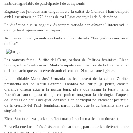
ambient agradable de participació i de compromís.
Enguany les jornades han tengut lloc a la cuitat de Granada i han comptat
amb l’assistència de 270 dones de tot l’Estat espanyol i de Sudamèrica.
La dinàmica que se segueix és sempre variada per afavorir l’intercanvi i
defugir les disquisicions retòriques.
Així, es va començar amb una taula rodona titulada: "Imaginant i construint
el futur".
Les ponents foren Zuriñe del Cerro, parlant de Política feminista, Elena
Simon, sobre Coeducació i Marta Scarpato coordinadora de la Internacional
de l’educació que va intervenir amb el tema de Sindicalisme i gènere.
La inoblidable Maria José Urruzola, es feu present de la veu de Zuriñe,
presidenta del col·lectiu Lanbroa. Lanbroa vol dir pluja petita, cameta
d’aranya diríem aquí a la nostra terra, pluja que amara la terra i la fa
fructificar; amb aquest títol ja ens podem imaginar la ideologia d’aquest
col·lectiu l’objectiu del qual, consisteix en participar políticament per mitjà
de la creació del Partit feminista, partit polític que ja du bastants anys de
singladura.
Elena Simón ens va ajudar a reflexionar sobre el tema de la coeducació.
Per a ella coeducació és el sistema educatiu que, partint de la diferència entre
els sexes, vol arribar a un món comú.