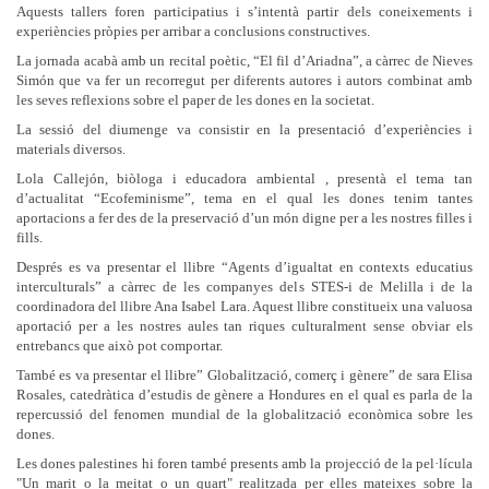
Aquests tallers foren participatius i s’intentà partir dels coneixements i
experiències pròpies per arribar a conclusions constructives.
La jornada acabà amb un recital poètic, “El fil d’Ariadna”, a càrrec de Nieves
Simón que va fer un recorregut per diferents autores i autors combinat amb
les seves reflexions sobre el paper de les dones en la societat.
La sessió del diumenge va consistir en la presentació d’experiències i
materials diversos.
Lola Callejón, biòloga i educadora ambiental , presentà el tema tan
d’actualitat “Ecofeminisme”, tema en el qual les dones tenim tantes
aportacions a fer des de la preservació d’un món digne per a les nostres filles i
fills.
Després es va presentar el llibre “Agents d’igualtat en contexts educatius
interculturals” a càrrec de les companyes dels STES-i de Melilla i de la
coordinadora del llibre Ana Isabel Lara. Aquest llibre constitueix una valuosa
aportació per a les nostres aules tan riques culturalment sense obviar els
entrebancs que això pot comportar.
També es va presentar el llibre” Globalització, comerç i gènere” de sara Elisa
Rosales, catedràtica d’estudis de gènere a Hondures en el qual es parla de la
repercussió del fenomen mundial de la globalització econòmica sobre les
dones.
Les dones palestines hi foren també presents amb la projecció de la pel·lícula
"Un marit o la meitat o un quart" realitzada per elles mateixes sobre la