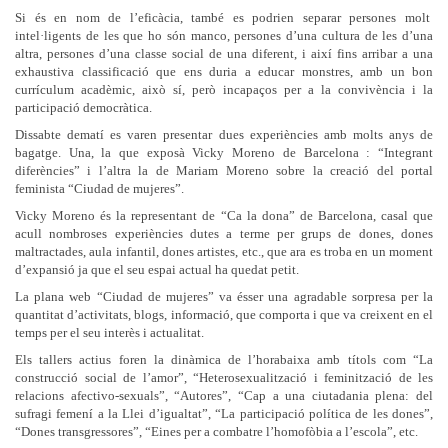
Si és en nom de l’eficàcia, també es podrien separar persones molt
intel·ligents de les que ho són manco, persones d’una cultura de les d’una
altra, persones d’una classe social de una diferent, i així fins arribar a una
exhaustiva classificació que ens duria a educar monstres, amb un bon
currículum acadèmic, això sí, però incapaços per a la convivència i la
participació democràtica.
Dissabte dematí es varen presentar dues experiències amb molts anys de
bagatge. Una, la que exposà Vicky Moreno de Barcelona : “Integrant
diferències” i l’altra la de Mariam Moreno sobre la creació del portal
feminista “Ciudad de mujeres”.
Vicky Moreno és la representant de “Ca la dona” de Barcelona, casal que
acull nombroses experiències dutes a terme per grups de dones, dones
maltractades, aula infantil, dones artistes, etc., que ara es troba en un moment
d’expansió ja que el seu espai actual ha quedat petit.
La plana web “Ciudad de mujeres” va ésser una agradable sorpresa per la
quantitat d’activitats, blogs, informació, que comporta i que va creixent en el
temps per el seu interès i actualitat.
Els tallers actius foren la dinàmica de l’horabaixa amb títols com “La
construcció social de l’amor”, “Heterosexualització i feminització de les
relacions afectivo-sexuals”, “Autores”, “Cap a una ciutadania plena: del
sufragi femení a la Llei d’igualtat”, “La participació política de les dones”,
“Dones transgressores”, “Eines per a combatre l’homofòbia a l’escola”, etc.