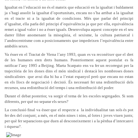
Igualtat en l’educació no és el mateix que educació en la igualtat i baldament
ja s’hagi assolit la igualtat d’oportunitats, encara no s’ha arribat a la igualtat
en el tracte ni a la igualtat de condicions. Més que parlar del principi
d’igualtat, ella parla del principi d’equivalència ja que per ella, equivalència
remet a igual valor i no a ésser iguals. Desenvolupa aquest concepte en el seu
darrer llibre anomenant la misogínia, el sexisme, la cultura patriarcal i
l’androcentrisme com a posicionaments que impedeixen l’equivalència entre
ambdós sexes.
Va ésser en el Tractat de Viena l’any 1993, quan es va reconèixer que el dret
de les humanes eren drets humans. Posteriorment aquest postulat es fa
ratificar l’any 1995 a Beijing. Marta Scarpato ens va fer un recorregut per la
trajectòria de les dones dins el món sindical i destacà les nombroses dones
sindicalistes que avui dia hi ha a l’estat espanyol però que encara no estan
en els llocs de negociació i decisió. És necessari fer una redistribució dels
recursos, una redistribució del temps i una redistribució del poder.
Durant el debat posterior, va sorgir el tema de les escoles segregades. Si som
diferents, per què no separar els sexes?
La conclusió final va ésser que el respecte a la individualitat tan sols és pot
fer des del conjunt; a més, en el món nines i nins, al·lotes i joves viuen junts;
per què fer separacions que duen al desconeixement i a la pèrdua d’intercanvi
i riquesa?.