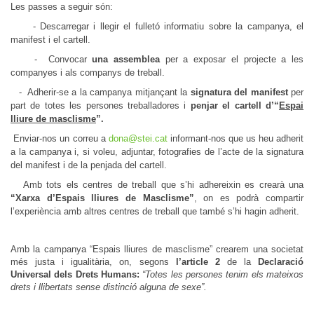
Les passes a seguir són:
-
Descarregar i llegir el fulletó informatiu sobre la campanya, el
manifest i el cartell.
-
Convocar
una assemblea
per a exposar el projecte a les
companyes i als companys de treball.
-
Adherir-se a la campanya mitjançant la
signatura del manifest
per
part de totes les persones treballadores i
penjar el cartell
d’“
Espai
lliure de masclisme
”.
Enviar-nos un correu a
dona@stei.cat
informant-nos que us heu adherit
a la campanya i, si voleu, adjuntar, fotografies de l’acte de la signatura
del manifest i de la penjada del cartell.
Amb tots els centres de treball que s’hi adhereixin es crearà una
“Xarxa d’Espais lliures de Masclisme”
, on es podrà compartir
l’experiència amb altres centres de treball que també s’hi hagin adherit.
Amb la campanya “Espais lliures de masclisme” crearem una societat
més justa i igualitària, on, segons
l’article 2
de la
Declaració
Universal dels Drets Humans:
“Totes les persones tenim els mateixos
drets i llibertats sense distinció alguna de sexe”.