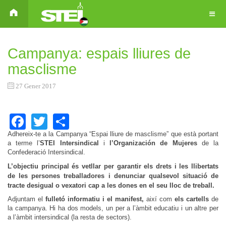
Campanya: espais lliures de
masclisme
27 Gener 2017
Facebook
Twitter
Share
Adhereix-te a la Campanya “Espai lliure de masclisme” que està portant
a terme l’
STEI Intersindical
i
l’Organización de Mujeres
de la
Confederació Intersindical.
L’objectiu principal
és
vetllar per garantir els drets i les llibertats
de les persones treballadores i d
enunciar qualsevol situació de
tracte desigual o vexatori cap a les dones en el seu lloc de treball.
Adjuntam el
fulletó informatiu i el manifest,
així com
els cartells
de
la campanya. Hi ha dos models, un per a l’àmbit educatiu i un altre per
a l’àmbit intersindical (la resta de sectors).