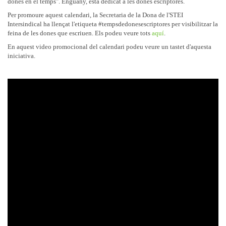
dones en el temps". Enguany, està dedicat a les dones escriptores.
Per promoure aquest calendari, la Secretaria de la Dona de l'STEI
Intersindical ha llençat l'etiqueta #tempsdedonesescriptores per visibilitzar la
feina de les dones que escriuen. Els podeu veure tots
aquí
.
En aquest video promocional del calendari podeu veure un tastet d'aquesta
iniciativa.