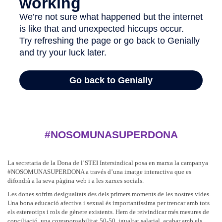
#NOSOMUNASUPERDONA
La secretaria de la Dona de l’STEI Intersindical posa en marxa la campanya
#NOSOMUNASUPERDONA a través d’una imatge interactiva que es
difondrà a la seva pàgina web i a les xarxes socials.
Les dones sofrim desigualtats des dels primers moments de les nostres vides.
Una bona educació afectiva i sexual és importantíssima per trencar amb tots
els estereotips i rols de gènere existents. Hem de reivindicar més mesures de
conciliació, una coresponsabilitat 50-50, igualtat salarial, acabar amb els