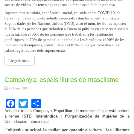
sostres de vidres, els terres enganxosos, la feminització de la pobresa...
Aquesta crisi sanitària, econòmica i social, causada per la COVID-19, ha
deixat ben patent que els treballs essencials estan fortament feminitzats.
Segons dades de les Nacions Unides (ONU), a tot el món, les dones suposen
el 70% de les persones que treballen a l’atenció pública en els serveis socials
i de salut; són el 86% de les persones que treballen a les residències
geriàtriques; el 70% de personal que treballa a les farmàcies; el 90% de les
netejadores d’empreses, hotels i llars, i el 85% de les que treballen a les
caixes registradores dels supermercats.
Llegeix més...
Campanya: espais lliures de masclisme
27 Gener 2017
Facebook
Twitter
Share
Adhereix-te a la Campanya “Espai lliure de masclisme” que està portant
a terme l’
STEI Intersindical
i
l’Organización de Mujeres
de la
Confederació Intersindical.
L’objectiu principal
és
vetllar per garantir els drets i les llibertats