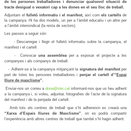
de les persones treballadores i d
enunciar qualsevol situació de
tracte desigual o vexatori cap a les dones en el seu lloc de treball.
Adjuntam el
fulletó informatiu i el manifest,
així com
els cartells
de
la campanya. Hi ha dos models, un per a l’àmbit educatiu i un altre per
a l’àmbit intersindical (la resta de sectors).
Les passes a seguir són:
-
Descarregar i llegir el fulletó informatiu sobre la campanya, el
manifest i el cartell.
-
Convocar
una assemblea
per a exposar el projecte a les
companyes i als companys de treball.
-
Adherir-se a la campanya mitjançant la
signatura del manifest
per
part de totes les persones treballadores i
penjar el cartell
d’“
Espai
lliure de masclisme
”.
Enviar-nos un correu a
dona@stei.cat
informant-nos que us heu adherit
a la campanya i, si voleu, adjuntar, fotografies de l’acte de la signatura
del manifest i de la penjada del cartell.
Amb tots els centres de treball que s’hi adhereixin es crearà una
“Xarxa d’Espais lliures de Masclisme”
, on es podrà compartir
l’experiència amb altres centres de treball que també s’hi hagin adherit.