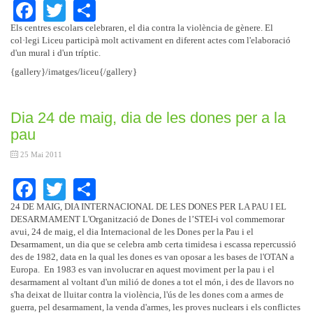
Facebook
Twitter
Share
Els centres escolars celebraren, el dia contra la violència de gènere. El
col·legi Liceu participà molt activament en diferent actes com l'elaboració
d'un mural i d'un tríptic.
{gallery}/imatges/liceu{/gallery}
Dia 24 de maig, dia de les dones per a la
pau
25 Mai 2011
Facebook
Twitter
Share
24 DE MAIG, DIA INTERNACIONAL DE LES DONES PER LA PAU I
EL
DESARMAMENT
L'Organització de Dones de l’STEI-i vol commemorar
avui, 24 de maig, el dia Internacional de les Dones per la Pau i el
Desarmament, un dia que se celebra amb certa timidesa i escassa repercussió
des de 1982, data en la qual les dones es van oposar a les bases de l'OTAN a
Europa.
En 1983 es van involucrar en aquest moviment per la pau i el
desarmament al voltant d'un milió de dones a tot el món, i des de llavors no
s'ha deixat de lluitar contra la violència, l'ús de les dones com a armes de
guerra, pel desarmament, la venda d'armes, les proves nuclears i els conflictes