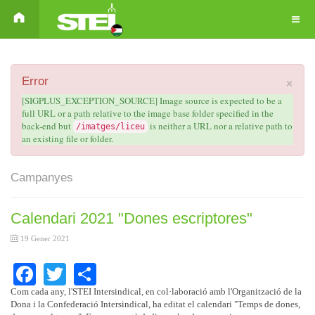
×
Error
[SIGPLUS_EXCEPTION_SOURCE] Image source is expected to be a
full URL or a path relative to the image base folder specified in the
back-end but
is neither a URL nor a relative path to
/imatges/liceu
an existing file or folder.
Campanyes
Calendari 2021 "Dones escriptores"
19 Gener 2021
Facebook
Twitter
Share
Com cada any, l'STEI Intersindical, en col·laboració amb l'Organització de la
Dona i la Confederació Intersindical, ha editat el calendari "Temps de dones,