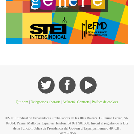
Qui som
|
Delegacions i horaris
|
Afiliació
|
Contacta
|
Política de cookies
©STEI Sindicat de treballadores i treballadors de les Illes Balears. C/ Jaume Ferran, 56.
07004. Palma. Mallorca. Espanya. Telèfon: 34 971 901600. Inscrit al registre de la DG
de la Funció Pública de Presidència del Govern d’Espanya, número 49. CIF:
G07126956