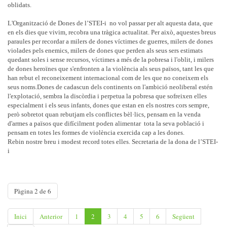
oblidats.
L'Organització de Dones de l’STEI-i no vol passar per alt aquesta data, que
en els dies que vivim, recobra una tràgica actualitat. Per això, aquestes breus
paraules per recordar a milers de dones víctimes de guerres, milers de dones
violades pels enemics, milers de dones que perden als seus sers estimats
quedant soles i sense recursos, víctimes a més de la pobresa i l'oblit, i milers
de dones heroïnes que s'enfronten a la violència als seus països, tant les que
han rebut el reconeixement internacional com de les que no coneixem els
seus noms.
Dones de cadascun dels continents on l'ambició neoliberal estén
l'explotació, sembra la discòrdia i perpetua la pobresa que sofreixen elles
especialment i els seus infants, dones que estan en els nostres cors sempre,
però sobretot quan rebutjam els conflictes bèl·lics, pensam en la venda
d'armes a països que difícilment poden alimentar tota la seva població i
pensam en totes les formes de violència exercida cap a les dones.
Rebin nostre breu i modest record totes elles.
Secretaria de la dona de l’STEI-
i
Pàgina 2 de 6
Inici
Anterior
1
2
3
4
5
6
Següent