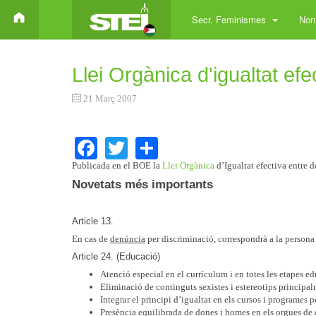
Secr. Feminismes
Norm
Llei Orgànica d'igualtat ef
21 Març 2007
Facebook
Twitter
Share
Publicada en el BOE la
Llei Orgànica
d’Igualtat efectiva entre 
Novetats més importants
Article 13.
En cas de
denúncia
per discriminació, correspondrà a la person
Article 24. (Educació)
Atenció especial en el currículum i en totes les etapes ed
Eliminació de continguts sexistes i estereotips principalm
Integrar el principi d’igualtat en els cursos i programes p
Presència equilibrada de dones i homes en els orgues de 