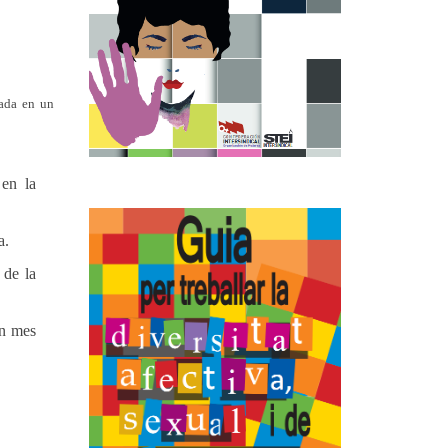
rada en un
 en la
a.
de la
un mes