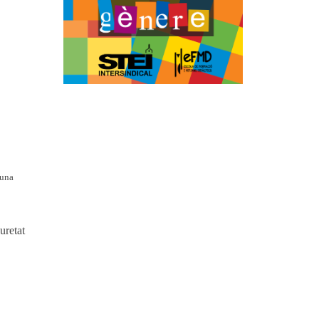
’una
uretat