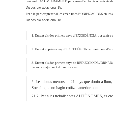
Serà nul l’ACOMIADAMENT per causa d’embaràs o derivats de l’e
Disposició addicional 15.
Per a la part empresarial, es creen unes BONIFICACIONS en les qu
Disposició addicional 18.
1. Durant els dos primers anys d’EXCEDÈNCIA per tenir cura
2. Durant el primer any d’EXCEDÈNCIA per tenir cura d’una 
3. Durant els dos primers anys de REDUCCIÓ DE JORNADA per 
persona major, serà durant un any.
5. Les dones menors de 21 anys que donin a llum, t
Social i que no hagin cotitzat anteriorment.
21.2. Per a les treballadores AUTÒNOMES, es crea el