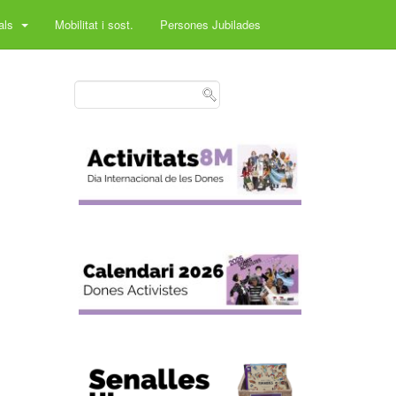
rals
Mobilitat i sost.
Persones Jubilades