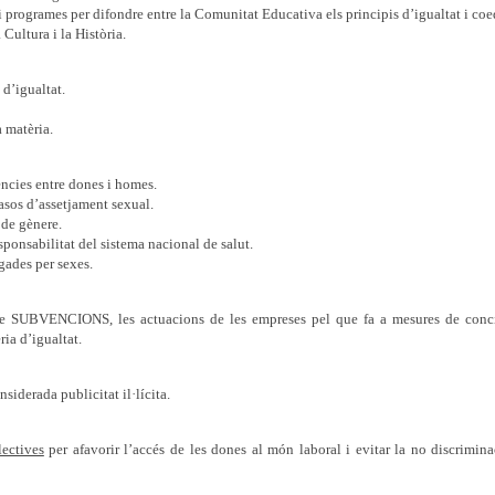
 programes per difondre entre la Comunitat Educativa els principis d’igualtat i co
Cultura i la Història.
d’igualtat.
a matèria.
ències entre dones i homes.
casos d’assetjament sexual.
 de gènere.
sponsabilitat del sistema nacional de salut.
gades per sexes.
de SUBVENCIONS, les actuacions de les empreses pel que fa a mesures de conci
ria d’igualtat.
iderada publicitat il·lícita.
lectives
per afavorir l’accés de les dones al món laboral i evitar la no discrimina