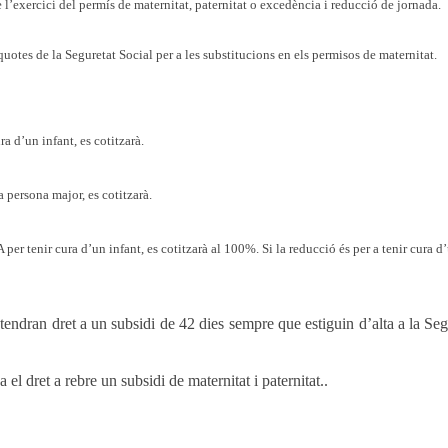
xercici del permís de maternitat, paternitat o excedència i reducció de jornada.
otes de la Seguretat Social per a les substitucions en els permisos de maternitat.
 d’un infant, es cotitzarà.
persona major, es cotitzarà.
tenir cura d’un infant, es cotitzarà al 100%. Si la reducció és per a tenir cura d
endran dret a un subsidi de 42 dies sempre que estiguin d’alta a la Seg
 dret a rebre un subsidi de maternitat i paternitat..