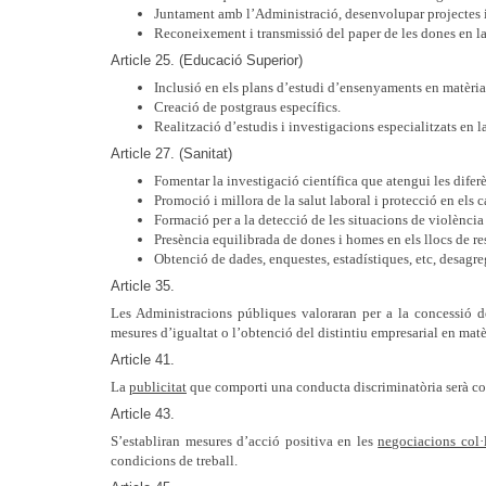
Juntament amb l’Administració, desenvolupar projectes i
Reconeixement i transmissió del paper de les dones en la 
Article 25. (Educació Superior)
Inclusió en els plans d’estudi d’ensenyaments en matèria 
Creació de postgraus específics.
Realització d’estudis i investigacions especialitzats en l
Article 27. (Sanitat)
Fomentar la investigació científica que atengui les difer
Promoció i millora de la salut laboral i protecció en els 
Formació per a la detecció de les situacions de violència
Presència equilibrada de dones i homes en els llocs de re
Obtenció de dades, enquestes, estadístiques, etc, desagre
Article 35.
Les Administracions públiques valoraran per a la concessió 
mesures d’igualtat o l’obtenció del distintiu empresarial en matè
Article 41.
La
publicitat
que comporti una conducta discriminatòria serà cons
Article 43.
S’establiran mesures d’acció positiva en les
negociacions col·
condicions de treball.