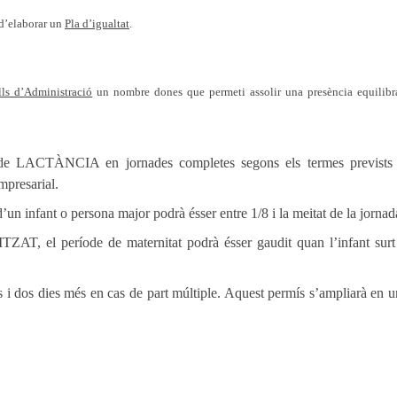
 d’elaborar un
Pla d’igualtat
.
ls d’Administració
un nombre dones que permeti assolir una presència equilib
s de LACTÀNCIA en jornades completes segons els termes prevists
mpresarial.
fant o persona major podrà ésser entre 1/8 i la meitat de la jornad
el període de maternitat podrà ésser gaudit quan l’infant surt 
 dos dies més en cas de part múltiple. Aquest permís s’ampliarà en 