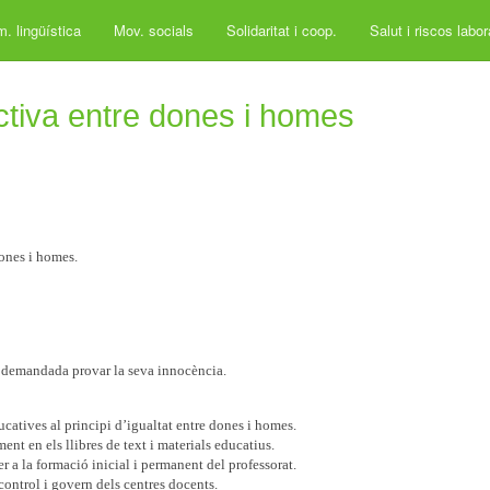
. lingüística
Mov. socials
Solidaritat i coop.
Salut i riscos labo
ectiva entre dones i homes
dones i homes.
a demandada provar la seva innocència.
ucatives al principi d’igualtat entre dones i homes.
ent en els llibres de text i materials educatius.
er a la formació inicial i permanent del professorat.
control i govern dels centres docents.