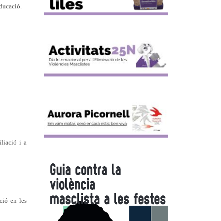
educació.
liació i a
ció en les