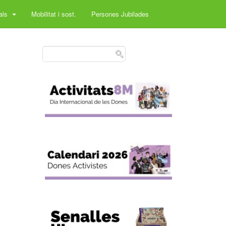
rals
Mobilitat i sost.
Persones Jubilades