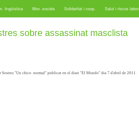
. lingüística
Mov. socials
Solidaritat i coop.
Salut i riscos labo
ostres sobre assassinat masclista
r Sostres "Un chico normal" publicat en el diari "El Mundo" dia 7 d'abril de 2011.