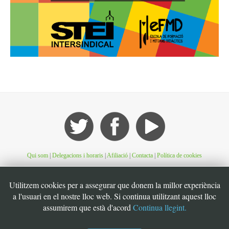
Qui som
|
Delegacions i horaris
|
Afiliació
|
Contacta
|
Política de cookies
Utilitzem cookies per a assegurar que donem la millor experiència
©STEI Sindicat de treballadores i treballadors de les Illes Balears. C/ Jaume Ferran, 56.
07004. Palma. Mallorca. Espanya. Telèfon: 34 971 901600. Inscrit al registre de la DG
a l'usuari en el nostre lloc web. Si continua utilitzant aquest lloc
de la Funció Pública de Presidència del Govern d’Espanya, número 49. CIF:
assumirem que està d'acord
Continua llegint.
G07126956