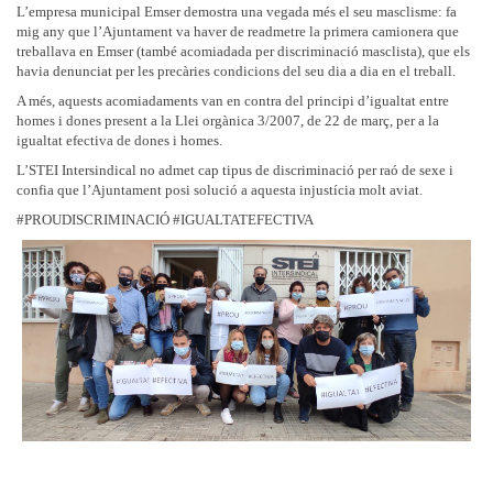
L’empresa municipal Emser demostra una vegada més el seu masclisme: fa
mig any que l’Ajuntament va haver de readmetre la primera camionera que
treballava en Emser (també acomiadada per discriminació masclista), que els
havia denunciat per les precàries condicions del seu dia a dia en el treball.
A més, aquests acomiadaments van en contra del principi d’igualtat entre
homes i dones present a la Llei orgànica 3/2007, de 22 de març, per a la
igualtat efectiva de dones i homes.
L’STEI Intersindical no admet cap tipus de discriminació per raó de sexe i
confia que l’Ajuntament posi solució a aquesta injustícia molt aviat.
#PROUDISCRIMINACIÓ #IGUALTATEFECTIVA