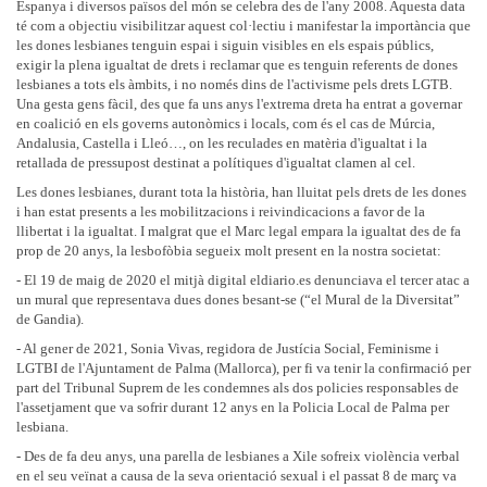
Espanya i diversos països del món se celebra des de l'any 2008. Aquesta data
té com a objectiu visibilitzar aquest col·lectiu i manifestar la importància que
les dones lesbianes tenguin espai i siguin visibles en els espais públics,
exigir la plena igualtat de drets i reclamar que es tenguin referents de dones
lesbianes a tots els àmbits, i no només dins de l'activisme pels drets LGTB.
Una gesta gens fàcil, des que fa uns anys l'extrema dreta ha entrat a governar
en coalició en els governs autonòmics i locals, com és el cas de Múrcia,
Andalusia, Castella i Lleó…, on les reculades en matèria d'igualtat i la
retallada de pressupost destinat a polítiques d'igualtat clamen al cel.
Les dones lesbianes, durant tota la història, han lluitat pels drets de les dones
i han estat presents a les mobilitzacions i reivindicacions a favor de la
llibertat i la igualtat. I malgrat que el Marc legal empara la igualtat des de fa
prop de 20 anys, la lesbofòbia segueix molt present en la nostra societat:
- El 19 de maig de 2020 el mitjà digital eldiario.es denunciava el tercer atac a
un mural que representava dues dones besant-se (“el Mural de la Diversitat”
de Gandia).
- Al gener de 2021, Sonia Vivas, regidora de Justícia Social, Feminisme i
LGTBI de l'Ajuntament de Palma (Mallorca), per fi va tenir la confirmació per
part del Tribunal Suprem de les condemnes als dos policies responsables de
l'assetjament que va sofrir durant 12 anys en la Policia Local de Palma per
lesbiana.
- Des de fa deu anys, una parella de lesbianes a Xile sofreix violència verbal
en el seu veïnat a causa de la seva orientació sexual i el passat 8 de març va