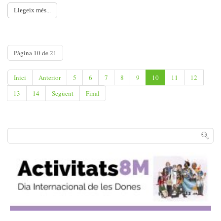
Llegeix més...
Pàgina 10 de 21
Inici
Anterior
5
6
7
8
9
10
11
12
13
14
Següent
Final