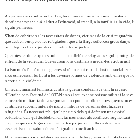
Als països amb conflictes bèl·lics, les dones continuen afrontant reptes i
desafiaments per a què el dret a l'educació, al treball, a la família i a la vida, li
siguin permesos.
S’han de cobrir totes les necessitats de dones, víctimes de la crisi migratòria,
que acaben sent persones refugiades i que a la llarga sofreixen greus danys
psicològics i físics que deixen profundes seqüeles.
Que totes les dones que es troben en condició de refugiades siguin protegides
enfront de la violència. Que es creïn fons destinats a ajudar-les i trobin asil
La Pau no és l'absència de guerres, sinó un camí cap a la Justícia social. Per
això és necessari fer front a les diverses formes de violència amb eines que no
recorrin a la violència.
Un recent manifest feminista contra la guerra condemnava tant la invasió
d'Ucraïna com l'actitud de l'OTAN amb el seu expansionisme militar i la seva
concepció militarista de la seguretat. I no podem oblidar altres guerres on es
continuen succeint milers de morts i milions de persones desplaçades i
refugiades. És necessari rebutjar la posició dels qui defensen una espiral
bel·licista, dels qui decideixen enviar més armes als conflictes augmentant
els pressupostos de guerra al mateix temps que es retalla en despeses
essencials com a salut, educació, igualtat o medi ambient.
El feminisme aposta pel desarmament i la fi de les guerres, amb tota la seva