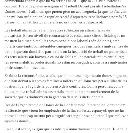
commemora encara o que no va ser fins al 2011 que la OIT va publicar el
conveni 189, que pretén assegurar el “Treball Decent per als Treballadors/es
Domèstics/es”. I afirmem que pretén però no aconsegueix, ja que no s'ha vist
una millora suficient en la regularització d'aquestes treballadores i només 35
països ho han ratificat, i entre ells no es troba l'estat espanyol.
Les treballadores de la llar i les cures sofreixen un altíssim grau de
precarietat. El seu nivell de contractació és escàs, amb xifres oficials que no
mostren la situació real; les seves condicions laborals són dolentes, amb
horaris canviants, considerables càrregues físiques i mentals, i amb centres de
treball que són domicilis particulars on la inspecció de treball no pot arribar;
els seus salaris són baixos, a causa de l'alt grau de parcialitat i eventualitat;
les seves malalties professionals no estan reconegudes, com passa amb tantes
professions feminitzades.
Es dona la circumstància, a més, que la immensa majoria són dones migrants,
que han deixat a les seves famílies a milers de quilòmetres per a cuidar de les
nostres, i per a fugir de la pobresa o dels conflictes. Com a persones, com a
dones, com a treballadores essencials, mereixen un reconeixement de la
societat que es tradueixi en la garantia dels seus drets laborals.
Des de l'Organització de Dones de la Confederació Intersindical denunciem
la situació que viuen les empleades de la llar en l'estat espanyol, que no ha
portat a terme cap mesura per a dignificar i regularitzar el treball que realitzen
aquestes dones.
En aquest sentit, exigim que es ratifiqui immediatament el conveni 189 de la