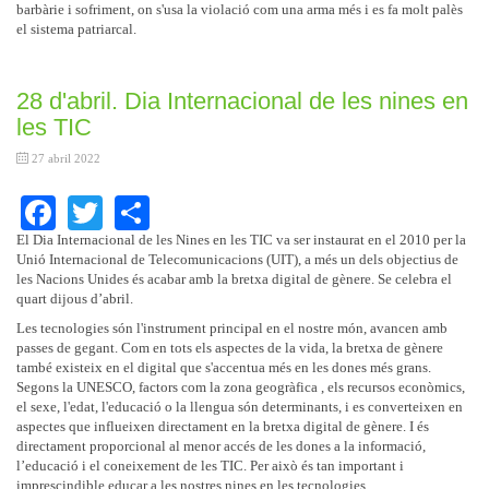
barbàrie i sofriment, on s'usa la violació com una arma més i es fa molt palès
el sistema patriarcal.
28 d'abril. Dia Internacional de les nines en
les TIC
27 abril 2022
Facebook
Twitter
Share
El Dia Internacional de les Nines en les TIC va ser instaurat en el 2010 per la
Unió Internacional de Telecomunicacions (UIT), a més un dels objectius de
les Nacions Unides és acabar amb la bretxa digital de gènere. Se celebra el
quart dijous d’abril.
Les tecnologies són l'instrument principal en el nostre món, avancen amb
passes de gegant. Com en tots els aspectes de la vida, la bretxa de gènere
també existeix en el digital que s'accentua més en les dones més grans.
Segons la UNESCO, factors com la zona geogràfica , els recursos econòmics,
el sexe, l'edat, l'educació o la llengua són determinants, i es converteixen en
aspectes que influeixen directament en la bretxa digital de gènere. I és
directament proporcional al menor accés de les dones a la informació,
l’educació i el coneixement de les TIC. Per això és tan important i
imprescindible educar a les nostres nines en les tecnologies.