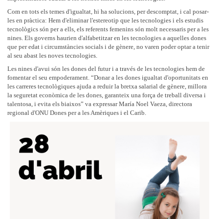
Com en tots els temes d'igualtat, hi ha solucions, per descomptat, i cal posar-
les en pràctica: Hem d'eliminar l'estereotip que les tecnologies i els estudis
tecnològics són per a ells, els referents femenins són molt necessaris per a les
nines. Els governs haurien d'alfabetitzar en les tecnologies a aquelles dones
que per edat i circumstàncies socials i de gènere, no varen poder optar a tenir
al seu abast les noves tecnologies.
Les nines d'avui són les dones del futur i a través de les tecnologies hem de
fomentar el seu empoderament. “Donar a les dones igualtat d'oportunitats en
les carreres tecnològiques ajuda a reduir la bretxa salarial de gènere, millora
la seguretat econòmica de les dones, garanteix una força de treball diversa i
talentosa, i evita els biaixos” va expressar María Noel Vaeza, directora
regional d'ONU Dones per a les Amèriques i el Carib.