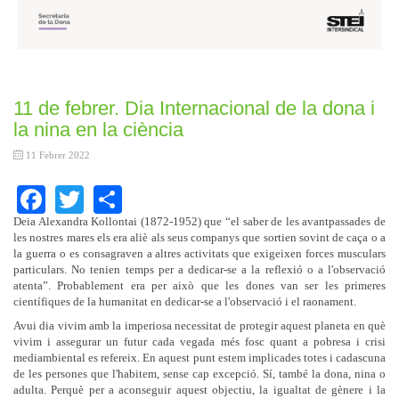
11 de febrer. Dia Internacional de la dona i
la nina en la ciència
11 Febrer 2022
Facebook
Twitter
Share
Deia Alexandra Kollontai (1872-1952) que “el saber de les avantpassades de
les nostres mares els era aliè als seus companys que sortien sovint de caça o a
la guerra o es consagraven a altres activitats que exigeixen forces musculars
particulars. No tenien temps per a dedicar-se a la reflexió o a l'observació
atenta”. Probablement era per això que les dones van ser les primeres
científiques de la humanitat en dedicar-se a l'observació i el raonament.
Avui dia vivim amb la imperiosa necessitat de protegir aquest planeta en què
vivim i assegurar un futur cada vegada més fosc quant a pobresa i crisi
mediambiental es refereix. En aquest punt estem implicades totes i cadascuna
de les persones que l'habitem, sense cap excepció. Sí, també la dona, nina o
adulta. Perquè per a aconseguir aquest objectiu, la igualtat de gènere i la