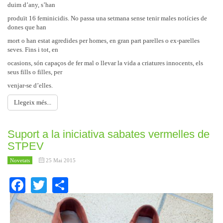
duim d’any, s’han
produït 16 feminicidis. No passa una setmana sense tenir males notícies de
dones que han
mort o han estat agredides per homes, en gran part parelles o ex-parelles
seves. Fins i tot, en
ocasions, són capaços de fer mal o llevar la vida a criatures innocents, els
seus fills o filles, per
venjar-se d’elles.
Llegeix més...
Suport a la iniciativa sabates vermelles de
STPEV
Novetats
25 Mai 2015
Facebook
Twitter
Share