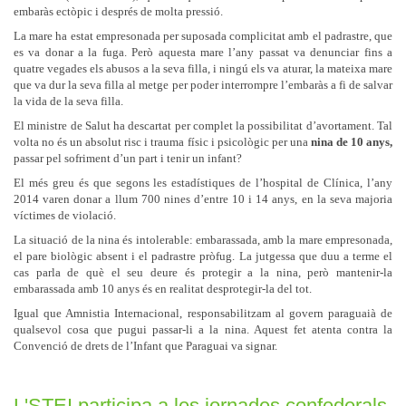
embaràs ectòpic i després de molta pressió.
La mare ha estat empresonada per suposada complicitat amb el padrastre, que
es va donar a la fuga. Però aquesta mare l’any passat va denunciar fins a
quatre vegades els abusos a la seva filla, i ningú els va aturar, la mateixa mare
que va dur la seva filla al metge per poder interrompre l’embaràs a fi de salvar
la vida de la seva filla.
El ministre de Salut ha descartat per complet la possibilitat d’avortament. Tal
volta no és un absolut risc i trauma físic i psicològic per una
nina de 10 anys,
passar pel sofriment d’un part i tenir un infant?
El més greu és que segons les estadístiques de l’hospital de Clínica, l’any
2014 varen donar a llum 700 nines d’entre 10 i 14 anys, en la seva majoria
víctimes de violació.
La situació de la nina és intolerable: embarassada, amb la mare empresonada,
el pare biològic absent i el padrastre pròfug. La jutgessa que duu a terme el
cas parla de què el seu deure és protegir a la nina, però mantenir-la
embarassada amb 10 anys és en realitat desprotegir-la del tot.
Igual que Amnistia Internacional, responsabilitzam al govern paraguaià de
qualsevol cosa que pugui passar-li a la nina. Aquest fet atenta contra la
Convenció de drets de l’Infant que Paraguai va signar.
L'STEI participa a les jornades confederals