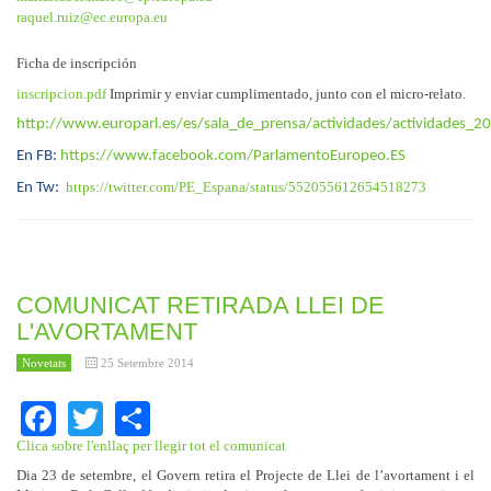
raquel.ruiz@ec.europa.eu
Ficha de inscripción
inscripcion.pdf
Imprimir y enviar cumplimentado, junto con el micro-relato.
http://www.europarl.es/es/sala_de_prensa/actividades/actividades_20
En FB:
https://www.facebook.com/ParlamentoEuropeo.ES
https://twitter.com/PE_Espana/status/552055612654518273
En Tw:
COMUNICAT RETIRADA LLEI DE
L'AVORTAMENT
Novetats
25 Setembre 2014
Facebook
Twitter
Share
Clica sobre l'enllaç per llegir tot el comunicat
Dia 23 de setembre, el Govern retira el Projecte de Llei de l’avortament i el