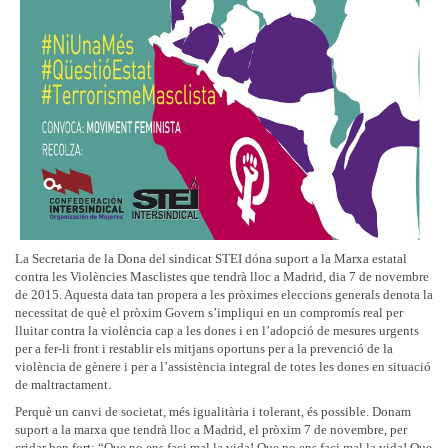
La Secretaria de la Dona del sindicat STEI dóna suport a la Marxa estatal
contra les Violències Masclistes que tendrà lloc a Madrid, dia 7 de novembre
de 2015. Aquesta data tan propera a les pròximes eleccions generals denota la
necessitat de què el pròxim Govern s’impliqui en un compromís real per
lluitar contra la violència cap a les dones i en l’adopció de mesures urgents
per a fer-li front i restablir els mitjans oportuns per a la prevenció de la
violència de gènere i per a l’assistència integral de totes les dones en situació
de maltractament.
Perquè un canvi de societat, més igualitària i tolerant, és possible. Donam
suport a la marxa que tendrà lloc a Madrid, el pròxim 7 de novembre, per
cridar ben fort: “Que no ens faci mal la vida! Que no ens faci mal la vida! Que