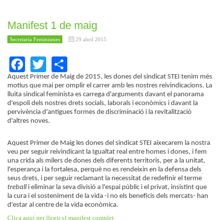
Manifest 1 de maig
Secretaria Feminismes
29 abril 2015
Facebook
Twitter
Share
Aquest Primer de Maig de 2015, les dones del sindicat STEI tenim més
motius que mai per omplir el carrer amb les nostres reivindicacions. La
lluita sindical feminista es carrega d'arguments davant el panorama
d'espoli dels nostres drets socials, laborals i econòmics i davant la
pervivència d'antigues formes de discriminació i la revitalització
d'altres noves.
Aquest Primer de Maig les dones del sindicat STEI aixecarem la nostra
veu per seguir reivindicant la Igualtat real entre homes i dones, i fem
una crida als milers de dones dels diferents territoris, per a la unitat,
l'esperança i la fortalesa, perquè no es rendeixin en la defensa dels
seus drets, i per seguir reclamant la necessitat de redefinir el terme
treball
i eliminar la seva divisió a l'espai públic i el privat, insistint que
la cura i el sosteniment de la vida -i no els beneficis dels mercats- han
d'estar al centre de la vida econòmica.
Clica aquí per llegir el manifest complet