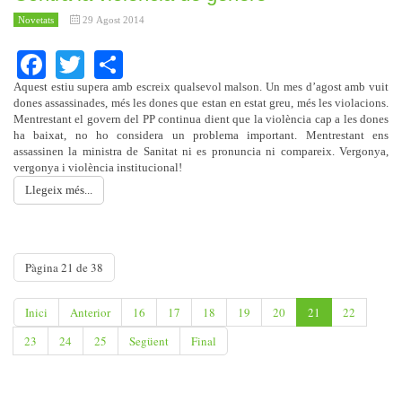
Novetats
29 Agost 2014
Facebook
Twitter
Share
Aquest estiu supera amb escreix qualsevol malson. Un mes d’agost amb vuit
dones assassinades, més les dones que estan en estat greu, més les violacions.
Mentrestant el govern del PP continua dient que la violència cap a les dones
ha baixat, no ho considera un problema important. Mentrestant ens
assassinen la ministra de Sanitat ni es pronuncia ni compareix. Vergonya,
vergonya i violència institucional!
Llegeix més...
Pàgina 21 de 38
Inici
Anterior
16
17
18
19
20
21
22
23
24
25
Següent
Final