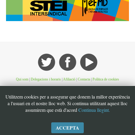
Qui som
|
Delegacions i horaris
|
Afiliació
|
Contacta
|
Política de cookies
©STEI Sindicat de treballadores i treballadors de les Illes Balears. C/ Jaume Ferran, 56.
Utilitzem cookies per a assegurar que donem la millor experiència
07004. Palma. Mallorca. Espanya. Telèfon: 34 971 901600. Inscrit al registre de la DG
a l'usuari en el nostre lloc web. Si continua utilitzant aquest lloc
de la Funció Pública de Presidència del Govern d’Espanya, número 49. CIF:
assumirem que està d'acord
Continua llegint.
G07126956
ACCEPTA