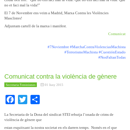
no et faci mal la vida!”
El 7 de Novembre ens veim a Madrid, Marxa Contra les Violències
Masclistes!
Adjuntam cartell de la marxa i manifest.
Comunicat
#7Noviembre #MarchaContraViolenciasMachista
#TerrorismoMachista #CuestiónEstado
#NosFaltanTodas
Comunicat contra la violència de gènere
Secretaria Feminismes
01 Juny 2015
Facebook
Twitter
Share
La Secretaria de la Dona del sindicat STEI rebutja l’onada de crims de
violència de gènere que
estan esquitxant la nostra societat en els darrers temps. Només en el que