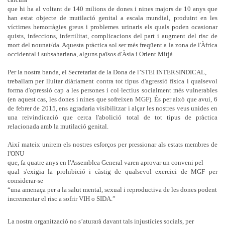
que hi ha al voltant de 140 milions de dones i nines majors de 10 anys que
han estat objecte de mutilació genital a escala mundial, produint en les
víctimes hemorràgies greus i problemes urinaris els quals poden ocasionar
quists, infeccions, infertilitat, complicacions del part i augment del risc de
mort del nounat/da. Aquesta pràctica sol ser més freqüent a la zona de l'Àfrica
occidental i subsahariana, alguns països d'Àsia i Orient Mitjà.
Per la nostra banda, el Secretariat de la Dona de l’STEI INTERSINDICAL,
treballam per lluitar diàriament contra tot tipus d'agressió física i qualsevol
forma d'opressió cap a les persones i col·lectius socialment més vulnerables
(en aquest cas, les dones i nines que sofreixen MGF). És per això que avui, 6
de febrer de 2015, ens agradaria visibilitzar i alçar les nostres veus unides en
una reivindicació que cerca l'abolició total de tot tipus de pràctica
relacionada amb la mutilació genital.
Així mateix unirem els nostres esforços per pressionar als estats membres de
l'ONU
que, fa quatre anys en l'Assemblea General varen aprovar un conveni pel
qual s'exigia la prohibició i càstig de qualsevol exercici de MGF per
considerar-se
“una amenaça per a la salut mental, sexual i reproductiva de les dones podent
incrementar el risc a sofrir VIH o SIDA.”
La nostra organització no s’aturarà davant tals injustícies socials, per