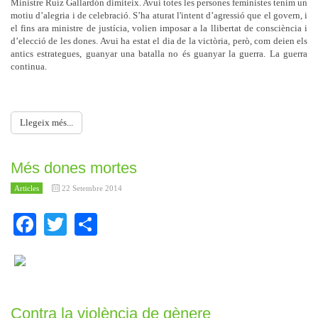
Ministre Ruíz Gallardón dimiteix. Avui totes les persones feministes tenim un
motiu d’alegria i de celebració. S’ha aturat l'intent d’agressió que el govern, i
el fins ara ministre de justícia, volien imposar a la llibertat de consciència i
d’elecció de les dones. Avui ha estat el dia de la victòria, però, com deien els
antics estrategues, guanyar una batalla no és guanyar la guerra. La guerra
continua.
Llegeix més...
Més dones mortes
Articles
22 Setembre 2014
Facebook
Twitter
Share
Contra la violència de gènere