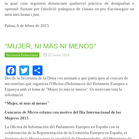
la qual cosa seguirem denunciant qualsevol pràctica de desigualtat o
opressió lluitant per l'abolició jeràrquica de classes en pro d'aconseguir un
món més humà i just.
Palma, 6 de febrer de 2015
"MUJER, NI MÁS NI MENOS"
Secretaria Feminismes
22 Gener 2015
Facebook
Twitter
Share
Des de la Secretaria de la Dona vos animam a que participeu al concurs de
microrrelats que organitza l'Oficina d'Informació del Parlament Europeu a
Espanya amb el lema de "Mujer, ni más ni menos". Us reenviam tota la
informació.
“Mujer, ni más ni menos"
Concurso de Micro-relatos con motivo del Día Internacional de las
Mujeres 2015
La Oficina de Información del Parlamento Europeo en España con la
colaboración de la Representación de la Comisión Europea en España, el
Instituto de la Mujer y para la igualdad de Oportunidades, del Ministerio de