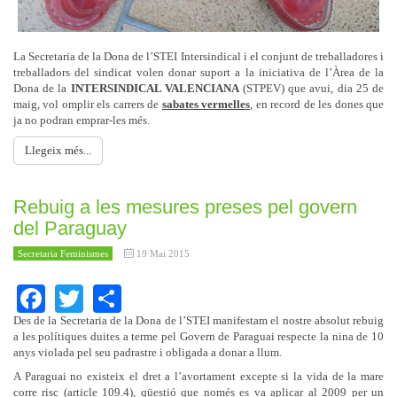
La Secretaria de la Dona de l’STEI Intersindical i el conjunt de treballadores i
treballadors del sindicat volen donar suport a la iniciativa de l’Àrea de la
Dona de la
INTERSINDICAL VALENCIANA
(STPEV) que avui, dia 25 de
maig, vol omplir els carrers de
sabates vermelles
, en record de les dones que
ja no podran emprar-les més.
Llegeix més...
Rebuig a les mesures preses pel govern
del Paraguay
Secretaria Feminismes
19 Mai 2015
Facebook
Twitter
Share
Des de la Secretaria de la Dona de l’STEI manifestam el nostre absolut rebuig
a les polítiques duites a terme pel Govern de Paraguai respecte la nina de 10
anys violada pel seu padrastre i obligada a donar a llum.
A Paraguai no existeix el dret a l’avortament excepte si la vida de la mare
corre risc (article 109.4), qüestió que només es va aplicar al 2009 per un