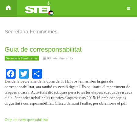
Secretaria Feminismes
Guia de corresponsabilitat
Secretaria Feminismes
09 Setembre 2015
Facebook
Twitter
Share
Des de la Secretaria de la dona de l'STEI vos fem arribar la guia de
corresponsabilitat, ara també en versió digital. És equitatiu el repartiment de
tasques a casa?. Activitats didàctiques per a totes les etapes, adequades a cada
cicle. Per poder treballar les tutories d'aquest curs 2015/16 amb conceptes
d'igualtat i corresponsabilitat. Clicau damunt l'enllaç per obtenir-ne el pdf.
Guia de corresponsabilitat