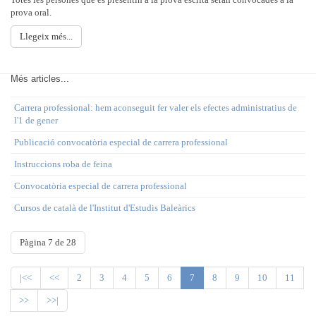
prova oral.
Llegeix més...
Més articles...
Carrera professional: hem aconseguit fer valer els efectes administratius de
l'1 de gener
Publicació convocatòria especial de carrera professional
Instruccions roba de feina
Convocatòria especial de carrera professional
Cursos de català de l'Institut d'Estudis Baleàrics
Pàgina 7 de 28
|<<
<<
2
3
4
5
6
7
8
9
10
11
>>
>>|