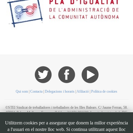
Qui som
|
Contacta
|
Delegacions i horaris
|
Afiliació
|
Política de cookies
©STEI Sindicat de treballadores i treballadors de les Illes Balears. C/ Jaume Ferran, 58.
07004. Palma. Mallorca. Espanya. Telèfon: 34 971 901600. Inscrit al registre de la DG
de la Funció Pública de Presidència del Govern d’Espanya, número 49. CIF:
Utilitzem cookies per a assegurar que donem la millor experiència
G07126956
a l'usuari en el nostre lloc web. Si continua utilitzant aquest lloc
Bootstrap
is a front-end framework of Twitter, Inc. Code licensed under
MIT License.