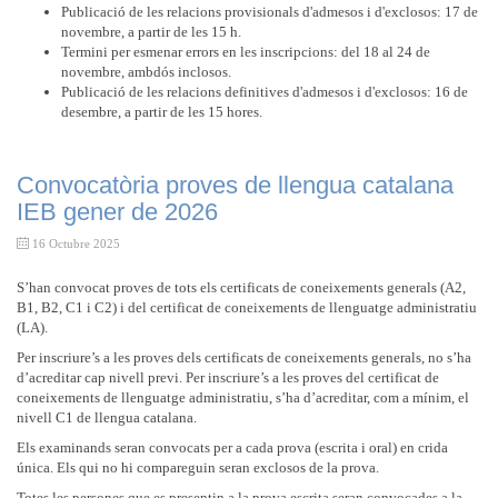
Publicació de les relacions provisionals d'admesos i d'exclosos: 17 de
novembre, a partir de les 15 h.
Termini per esmenar errors en les inscripcions: del 18 al 24 de
novembre, ambdós inclosos.
Publicació de les relacions definitives d'admesos i d'exclosos: 16 de
desembre, a partir de les 15 hores.
Convocatòria proves de llengua catalana
IEB gener de 2026
16 Octubre 2025
S’han convocat proves de tots els certificats de coneixements generals (A2,
B1, B2, C1 i C2) i del certificat de coneixements de llenguatge administratiu
(LA).
Per inscriure’s a les proves dels certificats de coneixements generals, no s’ha
d’acreditar cap nivell previ. Per inscriure’s a les proves del certificat de
coneixements de llenguatge administratiu, s’ha d’acreditar, com a mínim, el
nivell C1 de llengua catalana.
Els examinands seran convocats per a cada prova (escrita i oral) en crida
única. Els qui no hi compareguin seran exclosos de la prova.
Totes les persones que es presentin a la prova escrita seran convocades a la