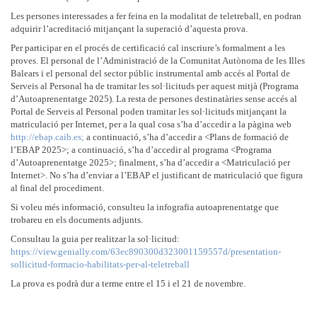
Les persones interessades a fer feina en la modalitat de teletreball, en podran
adquirir l’acreditació mitjançant la superació d’aquesta prova.
Per participar en el procés de certificació cal inscriure’s formalment a les
proves. El personal de l’Administració de la Comunitat Autònoma de les Illes
Balears i el personal del sector públic instrumental amb accés al Portal de
Serveis al Personal ha de tramitar les sol·licituds per aquest mitjà (Programa
d’Autoaprenentatge 2025). La resta de persones destinatàries sense accés al
Portal de Serveis al Personal poden tramitar les sol·licituds mitjançant la
matriculació per Internet, per a la qual cosa s’ha d’accedir a la pàgina web
http://ebap.caib.es;
a continuació, s’ha d’accedir a <Plans de formació de
l’EBAP 2025>; a continuació, s’ha d’accedir al programa <Programa
d’Autoaprenentatge 2025>; finalment, s’ha d’accedir a <Matriculació per
Internet>. No s’ha d’enviar a l’EBAP el justificant de matriculació que figura
al final del procediment.
Si voleu més informació, consulteu la infografia autoaprenentatge que
trobareu en els documents adjunts.
Consultau la guia per realitzar la sol·licitud:
https://view.genially.com/63ec890300d323001159557d/presentation-
sollicitud-formacio-habilitats-per-al-teletreball
La prova es podrà dur a terme entre el 15 i el 21 de novembre.