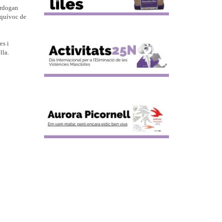
Erdogan
nequívoc de
es i
lla.