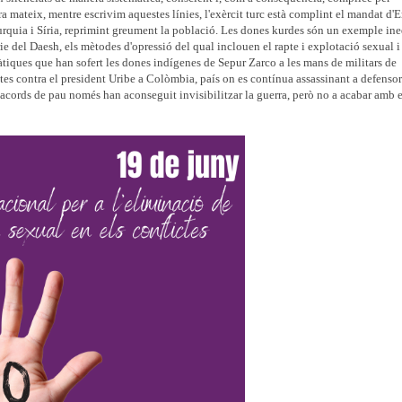
mateix, mentre escrivim aquestes línies, l'exèrcit turc està complint el mandat d'
e Turquia i Síria, reprimint greument la població. Les dones kurdes són un exemple i
ie del Daesh, els mètodes d'opressió del qual inclouen el rapte i explotació sexual i
tiques que han sofert les dones indígenes de Sepur Zarco a les mans de militars de
tes contra el president Uribe a Colòmbia, país on es contínua assassinant a defensor
s acords de pau només han aconseguit invisibilitzar la guerra, però no a acabar amb e