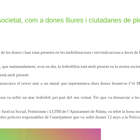
ocietat, com a dones lliures i ciutadanes de pl
s de les dones i han estat presents en les mobilitzacions i reivindicacions a favor de l
a, que malauradament, avui en dia, la lesbofòbia està molt present en la nostra socie
està molt present:
ciava el tercer atac a un mural que representava dues dones besant-se (“el M
a sofrir un atac lesbòfob per part del seu veïnat. Fet que va denunciar a les 
ustícia Social, Feminisme i LGTBI de l’Ajuntament de Palma, va rebre la bona not
os policies responsables de l’assetjament que va sofrir durant 12 anys a la Polici