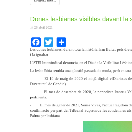
Llegeix més...
Dones lesbianes visibles davant la s
26 abril 2021
Facebook
Twitter
Share
Les dones lesbianes, durant tota la història, han lluitat pels dret
i la igualtat
L’STEI Intersindical denuncia, en el Dia de la Visibilitat Lèsbic
La lesbofòbia sembla una qüestió passada de moda, però encara 
- El 19 de maig de 2020 el mitjà digital elDiario.es denun
Diversitat” de Gandia).
- El mes de desembre de 2020, la periodista Irantzu Valera v
pertinents.
- El mes de gener de 2021, Sonia Vivas, l’actual regidora de J
confirmació per part del Tribunal Suprem de les condemnes als d
Palma per lesbiana.