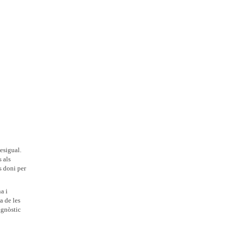
esigual.
s als
s doni per
a i
a de les
agnòstic