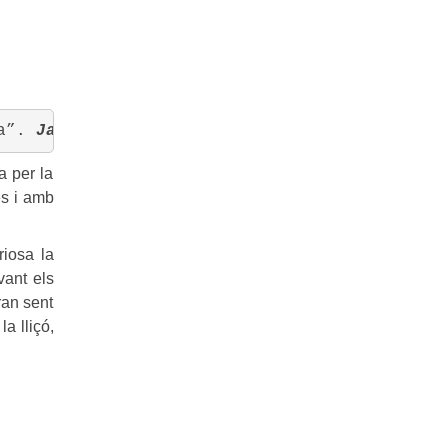
a”. 
Jane Addams
a per la
es i amb
riosa la
vant els
ran sent
a lliçó,