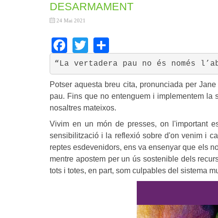
DESARMAMENT
24 Mai 2021
Facebook
Twitter
Share
“
La vertadera pau no és només l’a
Potser aquesta breu cita, pronunciada per Jane 
pau. Fins que no entenguem i implementem la se
nosaltres mateixos.
Vivim en un món de presses, on l'important e
sensibilització i la reflexió sobre d'on venim i
reptes esdevenidors, ens va ensenyar que els no
mentre apostem per un ús sostenible dels recurso
tots i totes, en part, som culpables del sistema m