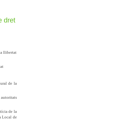
e dret
a llibertat
tat
ural de la
autoritats
ícia de la
a Local de