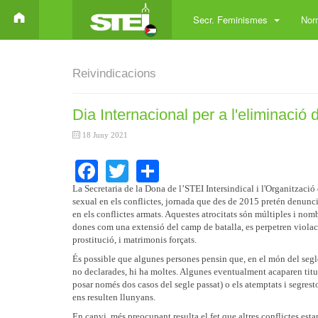
Secr. Feminismes
Norm
Reivindicacions
Dia Internacional per a l'eliminació 
18 Juny 2021
Facebook
Twitter
Share
La Secretaria de la Dona de l’STEI Intersindical i l'Organització
sexual en els conflictes, jornada que des de 2015 pretén denuncia
en els conflictes armats. Aquestes atrocitats són múltiples i nombro
dones com una extensió del camp de batalla, es perpetren violaci
prostitució, i matrimonis forçats.
És possible que algunes persones pensin que, en el món del segle 
no declarades, hi ha moltes. Algunes eventualment acaparen titu
posar només dos casos del segle passat) o els atemptats i segres
ens resulten llunyans.
En canvi, més preocupant resulta el fet que altres conflictes est