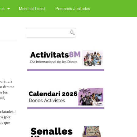
rals
Mobilitat i sost.
Persones Jubilades
iolència
o directa
e les
al,
clarades i
ca (per
sos que