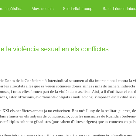
. lingüística
Mov. socials
Solidaritat i coop.
Salut i riscos labo
de la violència sexual en els conflictes
 de Dones de la Confederació Intersindical se sumen al dia internacional contra la v
r les atrocitats a les que es veuen sotmeses dones, nines i nins de manera indirecta 
ses, i totes elles formen part de la violència masclista. Així, a fi d'utilitzar el cos d
ons, esterilitzacions, avortaments obligats i mutilacions; s'imposen esclavitud sexu
XXI els conflictes armats ja no existeixen. Res més lluny de la realitat: guerres, de
lars efímers en els mitjans de comunicació, com les massacres de Ruanda i Srebreni
tos múltiples sobretot gihadistes (poc sabem d'altres orígens) que es cometen en paï
an silenciats de manera sistemàtica, conscient i, com a conseqüència, còmplice per