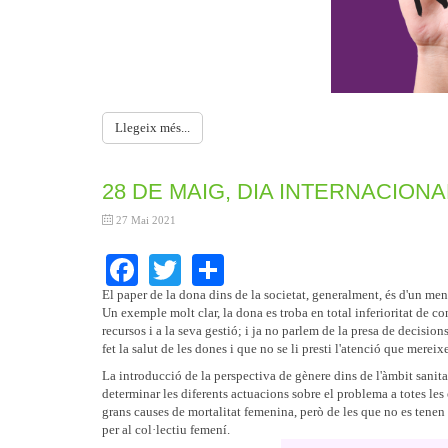
Llegeix més...
28 DE MAIG, DIA INTERNACION
27 Mai 2021
Facebook
Twitter
Share
El paper de la dona dins de la societat, generalment, és d'un me
Un exemple molt clar, la dona es troba en total inferioritat de co
recursos i a la seva gestió; i ja no parlem de la presa de decisio
fet la salut de les dones i que no se li presti l'atenció que mereix
La introducció de la perspectiva de gènere dins de l'àmbit sanita
determinar les diferents actuacions sobre el problema a totes les
grans causes de mortalitat femenina, però de les que no es tenen
per al col·lectiu femení.