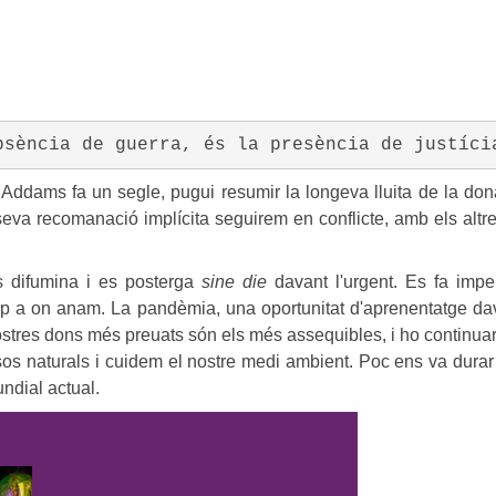
bsència de guerra, és la presència de justíci
Addams fa un segle, pugui resumir la longeva lluita de la don
va recomanació implícita seguirem en conflicte, amb els altr
s difumina i es posterga
sine die
davant l'urgent. Es fa impe
 cap a on anam. La pandèmia, una oportunitat d'aprenentatge da
stres dons més preuats són els més assequibles, i ho continua
s naturals i cuidem el nostre medi ambient. Poc ens va durar l
undial actual.