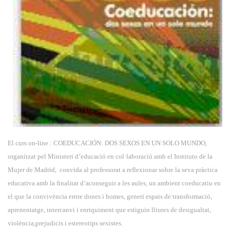
El curs on-line : COEDUCACIÓN: DOS SEXOS EN UN SOLO MUNDO,
organitzat pel Ministeri d’educació en col·laboració amb el Instituto de la
Mujer de Madrid,
convida al professorat a reflexionar sobre la seva pràctica
educativa amb la finalitat d’aconseguir a les aules, un ambient coeducatiu en
el que la convivència entre dones i homes, generi espais de transformació,
aprenentatge, intercanvi i enriquiment que estiguin lliures de desigualtat,
violència,prejudicis i estereotips sexistes.