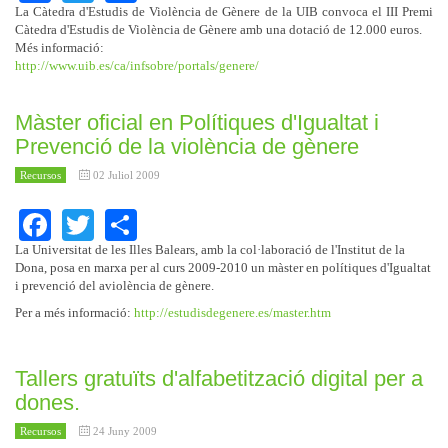
La Càtedra d'Estudis de Violència de Gènere de la UIB convoca el III Premi
Càtedra d'Estudis de Violència de Gènere amb una dotació de 12.000 euros.
Més informació:
http://www.uib.es/ca/infsobre/portals/genere/
Màster oficial en Polítiques d'Igualtat i
Prevenció de la violència de gènere
Recursos
02 Juliol 2009
Facebook
Twitter
Share
La Universitat de les Illes Balears, amb la col·laboració de l'Institut de la
Dona, posa en marxa per al curs 2009-2010 un màster en polítiques d'Igualtat
i prevenció del aviolència de gènere.
Per a més informació:
http://estudisdegenere.es/master.htm
Tallers gratuïts d'alfabetització digital per a
dones.
Recursos
24 Juny 2009