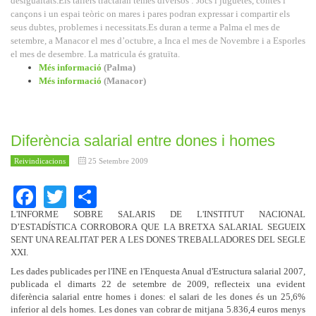
desigualtats.
Els tallers tractaran temes diversos : Jocs i juguetes, contes i
cançons i un espai teòric on mares i pares podran expressar i compartir els
seus dubtes, problemes i necessitats.
Es duran a terme a Palma el mes de
setembre, a Manacor el mes d’octubre, a Inca el mes de Novembre i a Esporles
el mes de desembre. La matricula és gratuïta.
Més informació
(Palma)
Més informació
(Manacor)
Diferència salarial entre dones i homes
Reivindicacions
25 Setembre 2009
Facebook
Twitter
Share
L'INFORME SOBRE SALARIS DE L'INSTITUT NACIONAL
D’ESTADÍSTICA CORROBORA QUE LA BRETXA SALARIAL SEGUEIX
SENT UNA REALITAT PER A LES DONES TREBALLADORES DEL SEGLE
XXI.
Les dades publicades per l'INE en l'Enquesta Anual d'Estructura salarial 2007,
publicada el dimarts 22 de setembre de 2009, reflecteix una evident
diferència salarial entre homes i dones: el salari de les dones és un 25,6%
inferior al dels homes. Les dones van cobrar de mitjana 5.836,4 euros menys