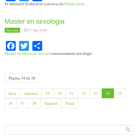
El ministeri d'educació convoca els
Premis Irene.
Master en sexologia
Novetats
27 Mai 2009
Facebook
Twitter
Share
Master en educació sexual
i assessorament sexològic
Pàgina 34 de 38
Inici
Anterior
29
30
31
32
33
34
35
36
37
38
Següent
Final