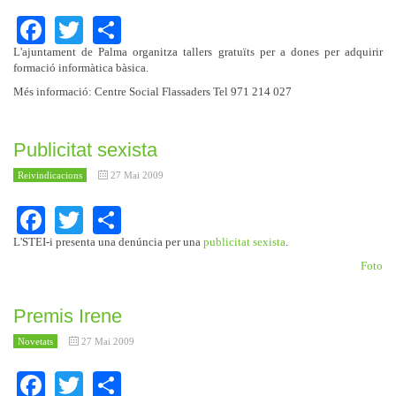
Facebook
Twitter
Share
L'ajuntament de Palma organitza tallers gratuïts per a dones per adquirir
formació informàtica bàsica.
Més informació: Centre Social Flassaders Tel 971 214 027
Publicitat sexista
Reivindicacions
27 Mai 2009
Facebook
Twitter
Share
L'STEI-i presenta una denúncia per una
publicitat sexista
.
Foto
Premis Irene
Novetats
27 Mai 2009
Facebook
Twitter
Share