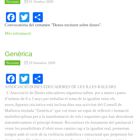
Novetats
01 Octubre 2009
Facebook
Twitter
Share
Convocatòria del certamen "Dones escriuen sobre dones".
Més informació
Genèrica
Novetats
29 Setembre 2009
Facebook
Twitter
Share
ASSOCIACIÓ DONES EDUCADORES DE LES ILLES BALEARS
L’Associació de Dones educadores organitza tallers
per a mares i pares
d’infants de
0 a
3 anys per treballar el tema de la igualtat entre els
sexes.
Aquesta iniciativa està inclosa dins una activitat del Consell de
Mallorca titulada “Genèrica” que vol ésser un espai de reflexió i formació
multidisciplinar per a la transformació de rols i esquemes que han desvalorat
sistemàticament el principi femení. Reconèixer els fonaments del patriarcat i
veure les possibilitats d’obrir nous camins cap a la igualtat real, permetran
rompre amb el cicle de la violència simbòlica i estructural que perpetuen les