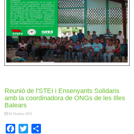
Reunió de l'STEI i Ensenyants Solidaris
amb la coordinadora de ONGs de les Illes
Balears
01 Octubre 2015
Facebook
Twitter
Share