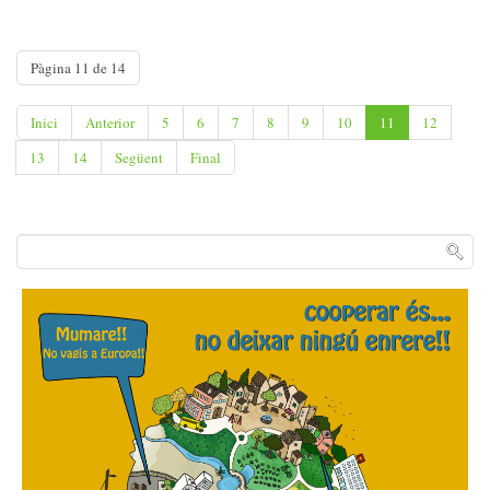
Pàgina 11 de 14
Inici
Anterior
5
6
7
8
9
10
11
12
13
14
Següent
Final