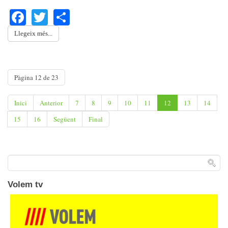
Facebook
Twitter
Share
Llegeix més...
Pàgina 12 de 23
Inici
Anterior
7
8
9
10
11
12
13
14
15
16
Següent
Final
Volem tv