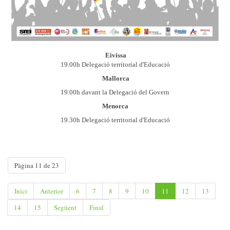
Eivissa
19.00h Delegació territorial d'Educació
Mallorca
19.00h davant la Delegació del Govern
Menorca
19.30h Delegació territorial d'Educació
Pàgina 11 de 23
Inici
Anterior
6
7
8
9
10
11
12
13
14
15
Següent
Final