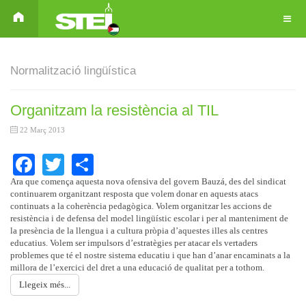
Normalització lingüística
Organitzam la resistència al TIL
22 Març 2013
Facebook
Twitter
Share
Ara que comença aquesta nova ofensiva del govern Bauzá, des del sindicat
continuarem organitzant resposta que volem donar en aquests atacs
continuats a la coherència pedagògica. Volem organitzar les accions de
resistència i de defensa del model lingüístic escolar i per al manteniment de
la presència de la llengua i a cultura pròpia d’aquestes illes als centres
educatius. Volem ser impulsors d’estratègies per atacar els vertaders
problemes que té el nostre sistema educatiu i que han d’anar encaminats a la
millora de l’exercici del dret a una educació de qualitat per a tothom.
Llegeix més...